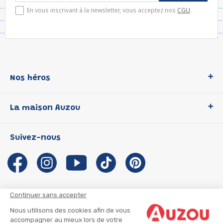
En vous inscrivant à la newsletter, vous acceptez nos
CGU
.
Nos héros
Loup
La maison Auzou
P'tit Loup
Les Héros du CP
Qui sommes-nous ?
Suivez-nous
Les Influenceuses
Notre histoire
Migali
Auzou s'engage
Petite Taupe
Auteurs et illustrateurs Auzou
Azuro
Nous rejoindre
Continuer sans accepter
Ma Boîte à Héros
Nous contacter
Nous utilisons des cookies afin de vous
CGU
Suivre mon colis
accompagner au mieux lors de votre