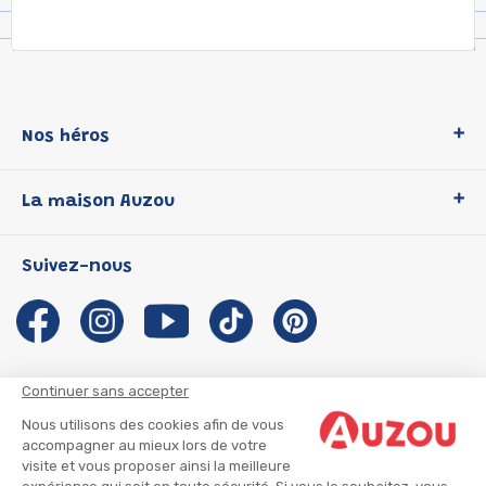
Nos héros
Loup
La maison Auzou
P'tit Loup
Les Héros du CP
Qui sommes-nous ?
Suivez-nous
Les Influenceuses
Notre histoire
Migali
Auzou s'engage
Petite Taupe
Auteurs et illustrateurs Auzou
Azuro
Nous rejoindre
Continuer sans accepter
Ma Boîte à Héros
Nous contacter
Nous utilisons des cookies afin de vous
CGU
Suivre mon colis
accompagner au mieux lors de votre
visite et vous proposer ainsi la meilleure
Infos consommateur
CGV