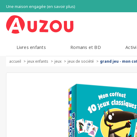
Une maison engagée (en savoir plus)
Livres enfants
Romans et BD
Activi
accueil
jeux enfants
jeux
jeux de société
grand jeu - mon cof