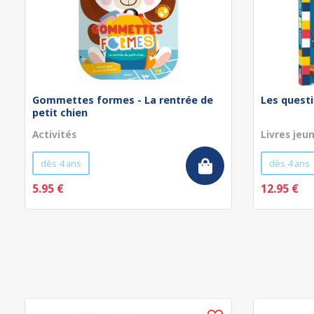
Gommettes formes - La rentrée de
Les questi
petit chien
Activités
Livres jeu
dès 4 ans
dès 4 ans
5.95 €
12.95 €