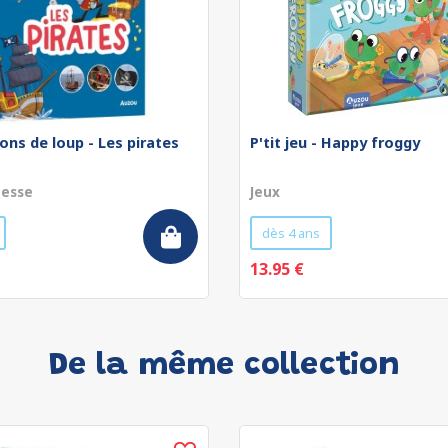
ons de loup - Les pirates
P'tit jeu - Happy froggy
nesse
Jeux
dès 4 ans
13.95 €
De la même collection