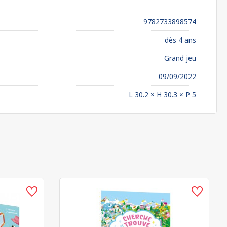
9782733898574
dès 4 ans
Grand jeu
09/09/2022
L 30.2 × H 30.3 × P 5