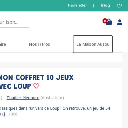
Newsletter
Blog
0
aire
Nos Héros
La Maison Auzou
MON COFFRET 10 JEUX
AVEC LOUP
r)
Thuillier éléonore
(illustrateur)
lassiques dans l’univers de Loup ! On retrouve, un jeu de 54
(j...
suite