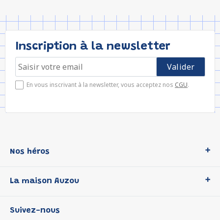
Inscription à la newsletter
En vous inscrivant à la newsletter, vous acceptez nos
CGU
.
Nos héros
Loup
La maison Auzou
P'tit Loup
Les Héros du CP
Qui sommes-nous ?
Suivez-nous
Les Influenceuses
Notre histoire