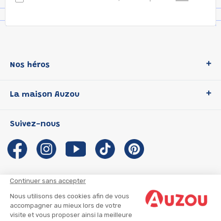
Nos héros
Loup
La maison Auzou
P'tit Loup
Les Héros du CP
Qui sommes-nous ?
Suivez-nous
Les Influenceuses
Notre histoire
Migali
Auzou s'engage
Petite Taupe
Auteurs et illustrateurs Auzou
Azuro
Nous rejoindre
Continuer sans accepter
Ma Boîte à Héros
Nous contacter
Nous utilisons des cookies afin de vous
CGU
Suivre mon colis
accompagner au mieux lors de votre
visite et vous proposer ainsi la meilleure
Infos consommateur
CGV