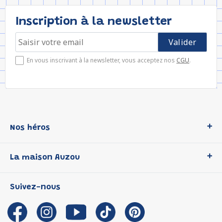
Inscription à la newsletter
En vous inscrivant à la newsletter, vous acceptez nos
CGU
.
Nos héros
Loup
La maison Auzou
P'tit Loup
Les Héros du CP
Qui sommes-nous ?
Suivez-nous
Les Influenceuses
Notre histoire
Migali
Auzou s'engage
Petite Taupe
Auteurs et illustrateurs Auzou