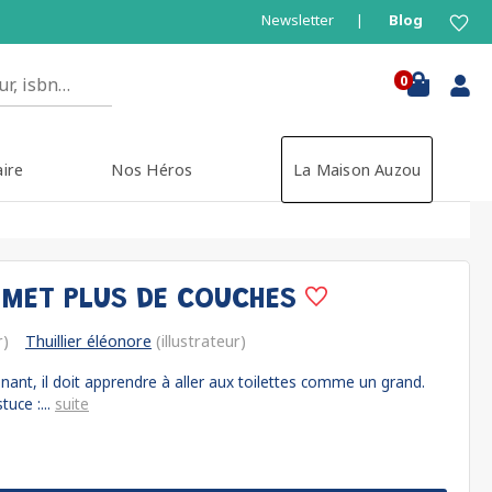
Newsletter
Blog
0
aire
Nos Héros
La Maison Auzou
E MET PLUS DE COUCHES
r)
Thuillier éléonore
(illustrateur)
nant, il doit apprendre à aller aux toilettes comme un grand.
uce :...
suite