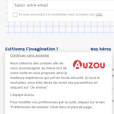
En vous inscrivant à la newsletter, vous acceptez nos
CGU
.
Cultivons l'imagination !
Nos héros
Continuer sans accepter
Loup
P'tit Loup
Nous utilisons des cookies afin de
vous accompagner au mieux lors de
Les Héros du
votre visite et vous proposer ainsi la
Les Influenc
meilleure expérience qui soit en toute sécurité. Si vous le
Migali
souhaitez, vous êtes libres de revoir ces paramètres en
cliquant sur "Je choisis"
Petite Taupe
Azuro
L'équipe Auzou
Ma Boîte à H
Pour modifier vos préférences par la suite, cliquez sur le lien
'Préférences de cookies' situé dans le pied de page.