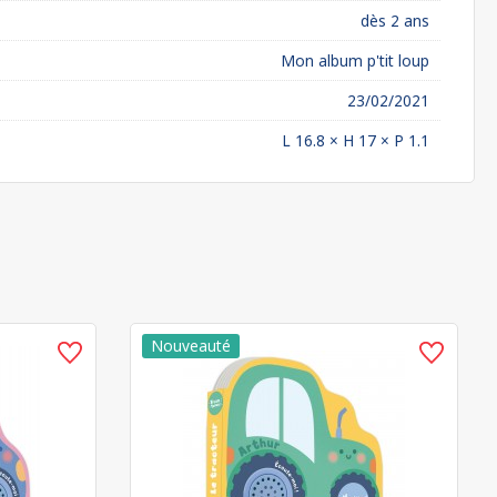
dès 2 ans
Mon album p'tit loup
23/02/2021
L 16.8 × H 17 × P 1.1