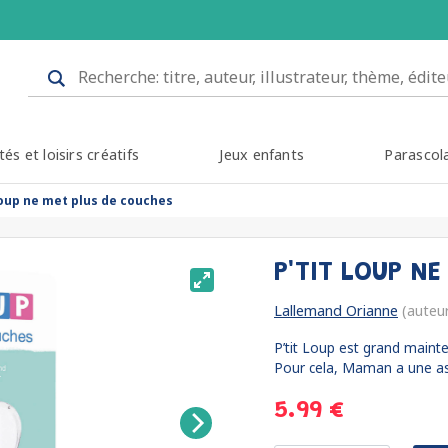
tés et loisirs créatifs
Jeux enfants
Parascol
 loup ne met plus de couches
P'TIT LOUP N
Lallemand Orianne
(auteu
P’tit Loup est grand mainte
Pour cela, Maman a une ast
5.99 €