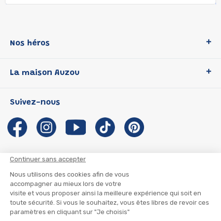
Nos héros
Loup
La maison Auzou
P'tit Loup
Les Héros du CP
Qui sommes-nous ?
Suivez-nous
Les Influenceuses
Notre histoire
Migali
Auzou s'engage
Petite Taupe
Auteurs et illustrateurs Auzou
Azuro
Nous rejoindre
Continuer sans accepter
Ma Boîte à Héros
Nous contacter
Nous utilisons des cookies afin de vous
CGU
Suivre mon colis
accompagner au mieux lors de votre
visite et vous proposer ainsi la meilleure expérience qui soit en
Infos consommateur
CGV
toute sécurité. Si vous le souhaitez, vous êtes libres de revoir ces
Mentions légales
paramètres en cliquant sur "Je choisis"