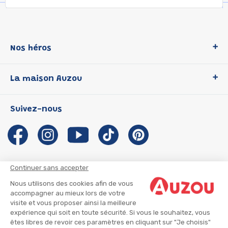
Nos héros
Loup
La maison Auzou
P'tit Loup
Les Héros du CP
Qui sommes-nous ?
Suivez-nous
Les Influenceuses
Notre histoire
Migali
Auzou s'engage
Petite Taupe
Auteurs et illustrateurs Auzou
Azuro
Nous rejoindre
Continuer sans accepter
Ma Boîte à Héros
Nous contacter
Nous utilisons des cookies afin de vous
CGU
Suivre mon colis
accompagner au mieux lors de votre
visite et vous proposer ainsi la meilleure
Infos consommateur
CGV
expérience qui soit en toute sécurité. Si vous le souhaitez, vous
Mentions légales
êtes libres de revoir ces paramètres en cliquant sur "Je choisis"