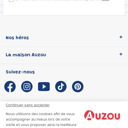
Nos héros
Loup
La maison Auzou
P'tit Loup
Les Héros du CP
Qui sommes-nous ?
Suivez-nous
Les Influenceuses
Notre histoire
Migali
Auzou s'engage
Petite Taupe
Auteurs et illustrateurs Auzou
Azuro
Nous rejoindre
Continuer sans accepter
Ma Boîte à Héros
Nous contacter
Nous utilisons des cookies afin de vous
CGU
Suivre mon colis
accompagner au mieux lors de votre
visite et vous proposer ainsi la meilleure
Infos consommateur
CGV