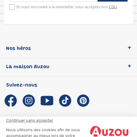
En vous inscrivant à la newsletter, vous acceptez nos
CGU
.
Nos héros
Loup
La maison Auzou
P'tit Loup
Les Héros du CP
Qui sommes-nous ?
Suivez-nous
Les Influenceuses
Notre histoire
Migali
Auzou s'engage
Petite Taupe
Auteurs et illustrateurs Auzou
Azuro
Nous rejoindre
Continuer sans accepter
Ma Boîte à Héros
Nous contacter
Nous utilisons des cookies afin de vous
CGU
Suivre mon colis
accompagner au mieux lors de votre