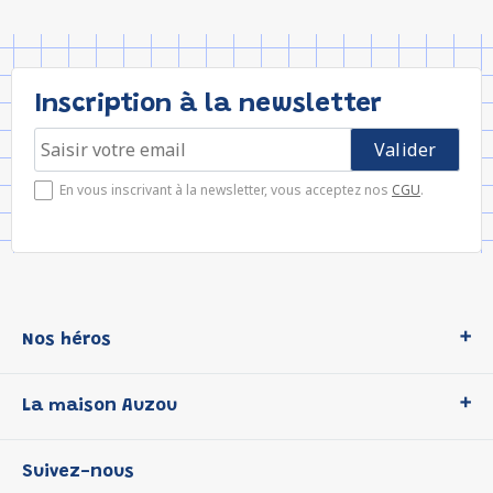
Inscription à la newsletter
En vous inscrivant à la newsletter, vous acceptez nos
CGU
.
Nos héros
Loup
La maison Auzou
P'tit Loup
Les Héros du CP
Qui sommes-nous ?
Suivez-nous
Les Influenceuses
Notre histoire