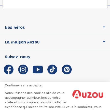
Nos héros
Loup
La maison Auzou
P'tit Loup
Les Héros du CP
Qui sommes-nous ?
Suivez-nous
Les Influenceuses
Notre histoire
Migali
Auzou s'engage
Petite Taupe
Auteurs et illustrateurs Auzou
Azuro
Nous rejoindre
Continuer sans accepter
Ma Boîte à Héros
Nous contacter
Nous utilisons des cookies afin de vous
CGU
Suivre mon colis
accompagner au mieux lors de votre
visite et vous proposer ainsi la meilleure
Infos consommateur
CGV
expérience qui soit en toute sécurité. Si vous le souhaitez, vous