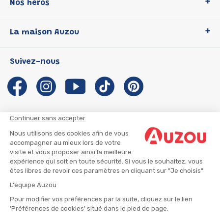
Nos héros
Loup
La maison Auzou
P'tit Loup
Les Héros du CP
Qui sommes-nous ?
Suivez-nous
Les Influenceuses
Notre histoire
Migali
Auzou s'engage
Petite Taupe
Auteurs et illustrateurs Auzou
Azuro
Nous rejoindre
Continuer sans accepter
Ma Boîte à Héros
Nous contacter
Nous utilisons des cookies afin de vous
CGU
Suivre mon colis
accompagner au mieux lors de votre
visite et vous proposer ainsi la meilleure
Infos consommateur
CGV
expérience qui soit en toute sécurité. Si vous le souhaitez, vous
Mentions légales
êtes libres de revoir ces paramètres en cliquant sur "Je choisis"
Nous rejoindre
L'équipe Auzou
Pour modifier vos préférences par la suite, cliquez sur le lien
'Préférences de cookies' situé dans le pied de page.