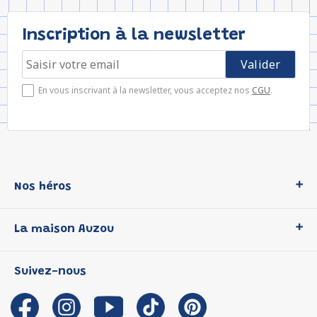
Inscription à la newsletter
En vous inscrivant à la newsletter, vous acceptez nos
CGU
.
Nos héros
Loup
La maison Auzou
P'tit Loup
Les Héros du CP
Qui sommes-nous ?
Suivez-nous
Les Influenceuses
Notre histoire
Migali
Auzou s'engage