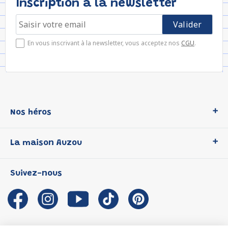
Inscription à la newsletter
En vous inscrivant à la newsletter, vous acceptez nos
CGU
.
Nos héros
Loup
La maison Auzou
P'tit Loup
Les Héros du CP
Qui sommes-nous ?
Suivez-nous
Les Influenceuses
Notre histoire
Migali
Auzou s'engage
Petite Taupe
Auteurs et illustrateurs Auzou
Azuro
Nous rejoindre