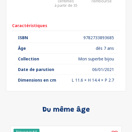
centimes
remboursé
à partir de 35
euros*
Caractéristiques
ISBN
9782733893685
Âge
dès 7 ans
Collection
Mon superbe bijou
Date de parution
06/01/2021
Dimensions en cm
L 11.6 × H 14.4 × P 2.7
Du même âge