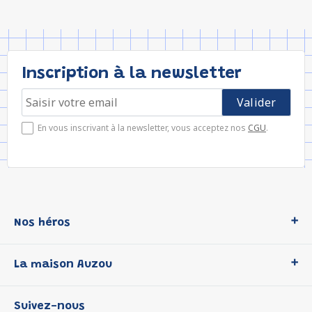
Inscription à la newsletter
En vous inscrivant à la newsletter, vous acceptez nos
CGU
.
Nos héros
Loup
La maison Auzou
P'tit Loup
Les Héros du CP
Qui sommes-nous ?
Suivez-nous