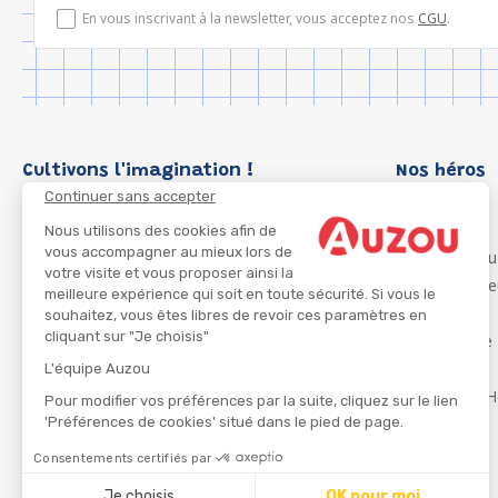
En vous inscrivant à la newsletter, vous acceptez nos
CGU
.
Cultivons l'imagination !
Nos héros
Continuer sans accepter
Loup
P'tit Loup
Nous utilisons des cookies afin de
vous accompagner au mieux lors de
Les Héros du
votre visite et vous proposer ainsi la
Les Influenc
meilleure expérience qui soit en toute sécurité. Si vous le
Migali
souhaitez, vous êtes libres de revoir ces paramètres en
cliquant sur "Je choisis"
Petite Taupe
Azuro
L'équipe Auzou
Ma Boîte à H
Pour modifier vos préférences par la suite, cliquez sur le lien
'Préférences de cookies' situé dans le pied de page.
Consentements certifiés par
CGU
Je choisis
OK pour moi