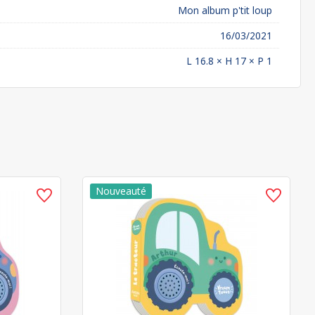
Mon album p'tit loup
16/03/2021
L 16.8 × H 17 × P 1