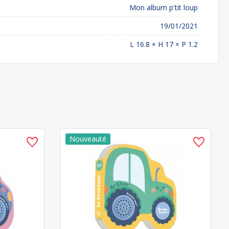
Mon album p'tit loup
19/01/2021
L 16.8 × H 17 × P 1.2