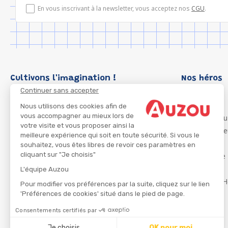
En vous inscrivant à la newsletter, vous acceptez nos
CGU
.
Cultivons l'imagination !
Nos héros
Continuer sans accepter
Loup
P'tit Loup
Nous utilisons des cookies afin de
vous accompagner au mieux lors de
Les Héros du
votre visite et vous proposer ainsi la
Les Influenc
meilleure expérience qui soit en toute sécurité. Si vous le
Migali
souhaitez, vous êtes libres de revoir ces paramètres en
cliquant sur "Je choisis"
Petite Taupe
Azuro
L'équipe Auzou
Ma Boîte à H
Pour modifier vos préférences par la suite, cliquez sur le lien
'Préférences de cookies' situé dans le pied de page.
Consentements certifiés par
CGU
Je choisis
OK pour moi