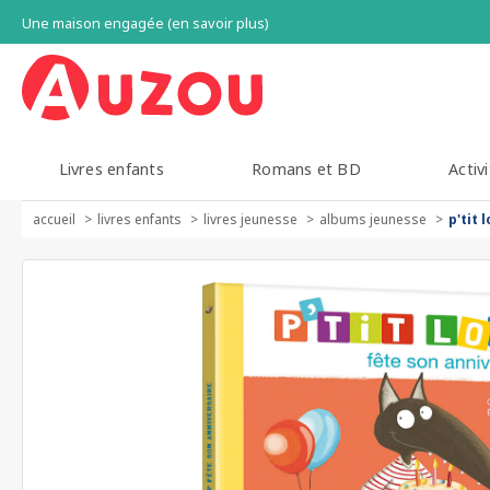
Une maison engagée (en savoir plus)
Livres enfants
Romans et BD
Activi
accueil
livres enfants
livres jeunesse
albums jeunesse
p'tit 