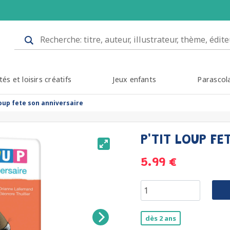
tés et loisirs créatifs
Jeux enfants
Parascol
loup fete son anniversaire
P'TIT LOUP F
5.99 €
dès 2 ans