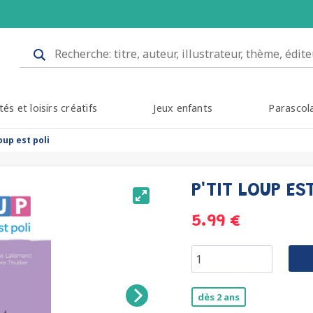
tés et loisirs créatifs
Jeux enfants
Parascol
loup est poli
P'TIT LOUP ES
5.99 €
dès 2 ans