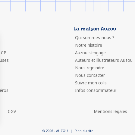
La maison Auzou
Qui sommes-nous ?
Notre histoire
 CP
Auzou s'engage
euses
Auteurs et illustrateurs Auzou
Nous rejoindre
Nous contacter
Suivre mon colis
éros
Infos consommateur
CGV
Mentions légales
 vos Options
© 2026 - AUZOU
|
Plan du site
paramètres de confidentialité, en garantissant la conformit