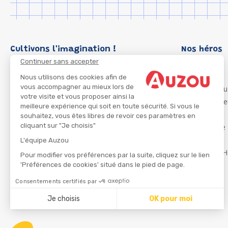
Cultivons l'imagination !
Nos héros
Continuer sans accepter
Loup
P'tit Loup
Nous utilisons des cookies afin de
vous accompagner au mieux lors de
Les Héros du
votre visite et vous proposer ainsi la
Les Influenc
meilleure expérience qui soit en toute sécurité. Si vous le
Migali
souhaitez, vous êtes libres de revoir ces paramètres en
cliquant sur "Je choisis"
Petite Taupe
Azuro
L'équipe Auzou
Ma Boîte à H
Pour modifier vos préférences par la suite, cliquez sur le lien
'Préférences de cookies' situé dans le pied de page.
Consentements certifiés par
CGU
Je choisis
OK pour moi
Axeptio consent
Plateforme de Gestion du Consentement : Personnalisez
Notre plateforme vous permet d'adapter et de gérer vos 