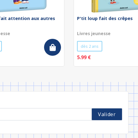
 fait attention aux autres
P'tit loup fait des crêpes
nesse
Livres jeunesse
dès 2 ans
5.99 €