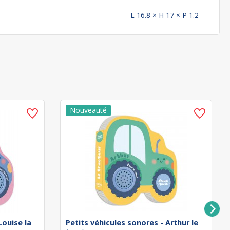
L 16.8 × H 17 × P 1.2
Louise la
Petits véhicules sonores - Arthur le