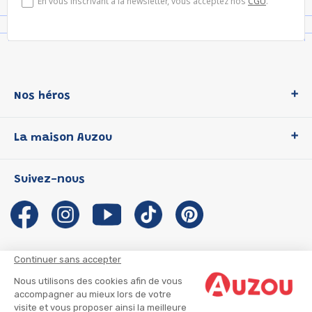
En vous inscrivant à la newsletter, vous acceptez nos
CGU
.
Nos héros
Loup
La maison Auzou
P'tit Loup
Les Héros du CP
Qui sommes-nous ?
Suivez-nous
Les Influenceuses
Notre histoire
Migali
Auzou s'engage
Petite Taupe
Auteurs et illustrateurs Auzou
Azuro
Nous rejoindre
Continuer sans accepter
Ma Boîte à Héros
Nous contacter
Nous utilisons des cookies afin de vous
CGU
Suivre mon colis
accompagner au mieux lors de votre
visite et vous proposer ainsi la meilleure
Infos consommateur
CGV