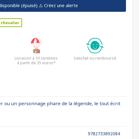
disponible (épuisé)
⚠️ Créez une alerte
 chevalier
Livraison à 10 centimes
Satisfait ou remboursé
à partir de 35 euros*
ier ou un personnage phare de la légende, le tout écrit
9782733892084