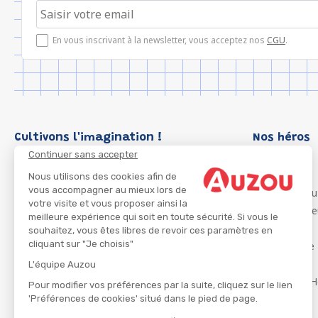
En vous inscrivant à la newsletter, vous acceptez nos
CGU
.
Cultivons l'imagination !
Nos héros
Continuer sans accepter
Loup
P'tit Loup
Nous utilisons des cookies afin de
vous accompagner au mieux lors de
Les Héros du
votre visite et vous proposer ainsi la
Les Influenc
meilleure expérience qui soit en toute sécurité. Si vous le
Migali
souhaitez, vous êtes libres de revoir ces paramètres en
cliquant sur "Je choisis"
Petite Taupe
Azuro
L'équipe Auzou
Ma Boîte à H
Pour modifier vos préférences par la suite, cliquez sur le lien
'Préférences de cookies' situé dans le pied de page.