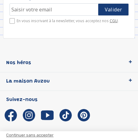
En vous inscrivant à la newsletter, vous acceptez nos
CGU
.
Nos héros
Loup
La maison Auzou
P'tit Loup
Les Héros du CP
Qui sommes-nous ?
Suivez-nous
Les Influenceuses
Notre histoire
Migali
Auzou s'engage
Petite Taupe
Auteurs et illustrateurs Auzou
Azuro
Nous rejoindre
Continuer sans accepter