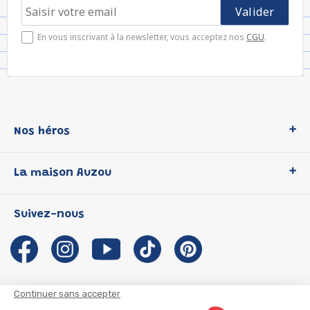
En vous inscrivant à la newsletter, vous acceptez nos
CGU
.
Nos héros
Loup
La maison Auzou
P'tit Loup
Les Héros du CP
Qui sommes-nous ?
Suivez-nous
Les Influenceuses
Notre histoire
Migali
Auzou s'engage
Petite Taupe
Auteurs et illustrateurs Auzou
Azuro
Nous rejoindre
Continuer sans accepter
Ma Boîte à Héros
Nous contacter