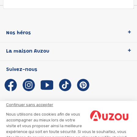
Nos héros
Loup
La maison Auzou
P'tit Loup
Les Héros du CP
Qui sommes-nous ?
Suivez-nous
Les Influenceuses
Notre histoire
Migali
Auzou s'engage
Petite Taupe
Auteurs et illustrateurs Auzou
Azuro
Nous rejoindre
Continuer sans accepter
Ma Boîte à Héros
Nous contacter
Nous utilisons des cookies afin de vous
CGU
Suivre mon colis
accompagner au mieux lors de votre
visite et vous proposer ainsi la meilleure
Infos consommateur
CGV
expérience qui soit en toute sécurité. Si vous le souhaitez, vous
Mentions légales