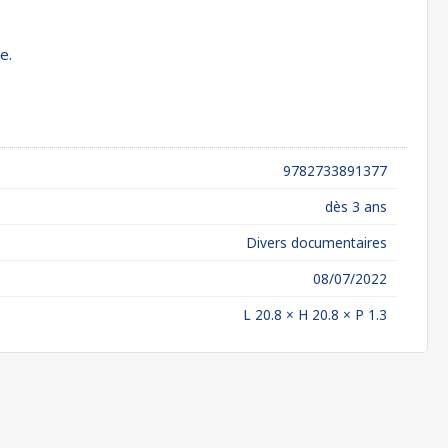
e.
9782733891377
dès 3 ans
Divers documentaires
08/07/2022
L 20.8 × H 20.8 × P 1.3