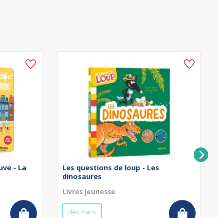
uve - La
Les questions de loup - Les
dinosaures
Livres jeunesse
dès 4 ans