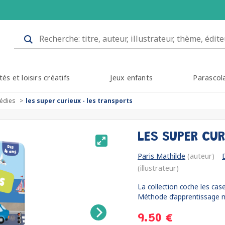
tés et loisirs créatifs
Jeux enfants
Parascol
édies
les super curieux - les transports
LES SUPER CU
Paris Mathilde
(auteur)
(illustrateur)
La collection coche les cas
Méthode d’apprentissage mê
9.50 €