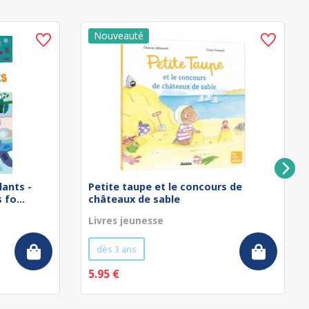
lants -
Petite taupe et le concours de
fo...
châteaux de sable
Livres jeunesse
dès 3 ans
5.95 €