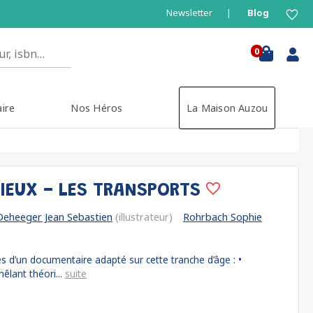
Newsletter
Blog
0
aire
Nos Héros
La Maison Auzou
RIEUX - LES TRANSPORTS
Deheeger Jean Sebastien
(illustrateur)
Rohrbach Sophie
es d’un documentaire adapté sur cette tranche d’âge : •
lant théori...
suite