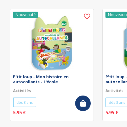
P'tit loup - Mon histoire en
P'tit loup
autocollants - L'école
autocollan
Activités
Activités
dès 3 ans
dès 3 ans
5.95 €
5.95 €