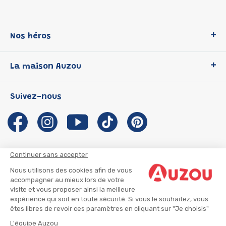
Nos héros
Loup
La maison Auzou
P'tit Loup
Les Héros du CP
Qui sommes-nous ?
Suivez-nous
Les Influenceuses
Notre histoire
Migali
Auzou s'engage
Petite Taupe
Auteurs et illustrateurs Auzou
Azuro
Nous rejoindre
Continuer sans accepter
Ma Boîte à Héros
Nous contacter
Nous utilisons des cookies afin de vous
CGU
Suivre mon colis
accompagner au mieux lors de votre
visite et vous proposer ainsi la meilleure
Infos consommateur
CGV
expérience qui soit en toute sécurité. Si vous le souhaitez, vous
Mentions légales
êtes libres de revoir ces paramètres en cliquant sur "Je choisis"
Nous rejoindre
L'équipe Auzou