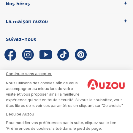
Nos héros
Loup
La maison Auzou
P'tit Loup
Les Héros du CP
Qui sommes-nous ?
Suivez-nous
Les Influenceuses
Notre histoire
Migali
Auzou s'engage
Petite Taupe
Auteurs et illustrateurs Auzou
Azuro
Nous rejoindre
Continuer sans accepter
Ma Boîte à Héros
Nous contacter
Nous utilisons des cookies afin de vous
CGU
Suivre mon colis
accompagner au mieux lors de votre
visite et vous proposer ainsi la meilleure
Infos consommateur
CGV
expérience qui soit en toute sécurité. Si vous le souhaitez, vous
Mentions légales
êtes libres de revoir ces paramètres en cliquant sur "Je choisis"
Nous rejoindre
L'équipe Auzou
Pour modifier vos préférences par la suite, cliquez sur le lien
'Préférences de cookies' situé dans le pied de page.