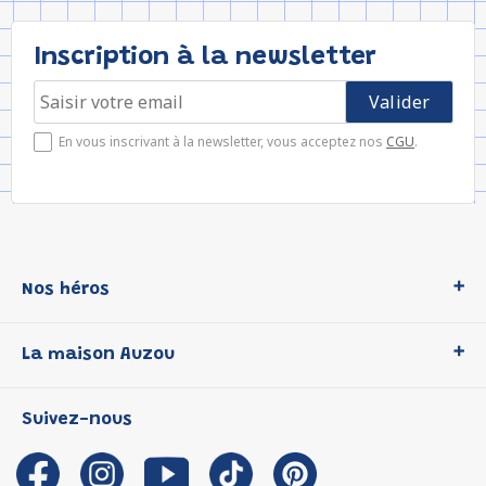
Inscription à la newsletter
En vous inscrivant à la newsletter, vous acceptez nos
CGU
.
Nos héros
Loup
La maison Auzou
P'tit Loup
Les Héros du CP
Qui sommes-nous ?
Suivez-nous
Les Influenceuses
Notre histoire
Migali
Auzou s'engage