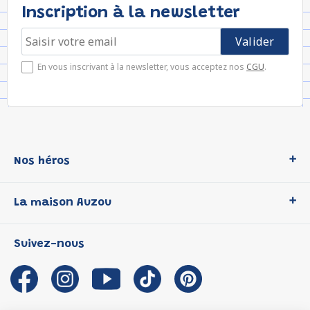
Inscription à la newsletter
En vous inscrivant à la newsletter, vous acceptez nos
CGU
.
Nos héros
Loup
La maison Auzou
P'tit Loup
Les Héros du CP
Qui sommes-nous ?
Suivez-nous
Les Influenceuses
Notre histoire
Migali
Auzou s'engage
Petite Taupe
Auteurs et illustrateurs Auzou