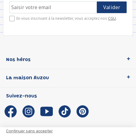
En vous inscrivant à la newsletter, vous acceptez nos
CGU
.
Nos héros
Loup
La maison Auzou
P'tit Loup
Les Héros du CP
Qui sommes-nous ?
Suivez-nous
Les Influenceuses
Notre histoire
Migali
Auzou s'engage
Petite Taupe
Auteurs et illustrateurs Auzou
Azuro
Nous rejoindre
Continuer sans accepter
Ma Boîte à Héros
Nous contacter