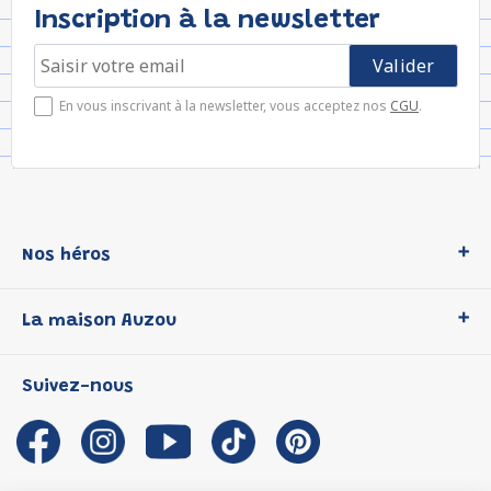
Inscription à la newsletter
En vous inscrivant à la newsletter, vous acceptez nos
CGU
.
Nos héros
Loup
La maison Auzou
P'tit Loup
Les Héros du CP
Qui sommes-nous ?
Suivez-nous
Les Influenceuses
Notre histoire
Migali
Auzou s'engage
Petite Taupe
Auteurs et illustrateurs Auzou