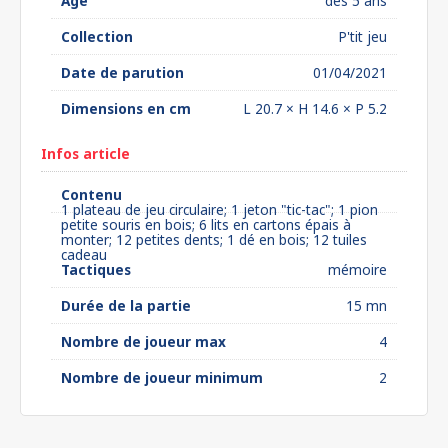
Âge
dès 5 ans
Collection
P'tit jeu
Date de parution
01/04/2021
Dimensions en cm
L 20.7 × H 14.6 × P 5.2
Infos article
Contenu
1 plateau de jeu circulaire; 1 jeton "tic-tac"; 1 pion
petite souris en bois; 6 lits en cartons épais à
monter; 12 petites dents; 1 dé en bois; 12 tuiles
cadeau
Tactiques
mémoire
Durée de la partie
15 mn
Nombre de joueur max
4
Nombre de joueur minimum
2