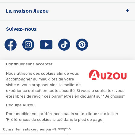
Loup
La maison Auzou
P'tit Loup
Les Héros du CP
Qui sommes-nous ?
Suivez-nous
Les Influenceuses
Notre histoire
Migali
Auzou s'engage
Petite Taupe
Auteurs et illustrateurs Auzou
Azuro
Nous rejoindre
Continuer sans accepter
Ma Boîte à Héros
Nous contacter
Nous utilisons des cookies afin de vous
CGU
Suivre mon colis
accompagner au mieux lors de votre
visite et vous proposer ainsi la meilleure
Infos consommateur
CGV
expérience qui soit en toute sécurité. Si vous le souhaitez, vous
Mentions légales
êtes libres de revoir ces paramètres en cliquant sur "Je choisis"
Nous rejoindre
L'équipe Auzou
Pour modifier vos préférences par la suite, cliquez sur le lien
'Préférences de cookies' situé dans le pied de page.
© 2026 - AUZOU
|
Plan du site
Consentements certifiés par