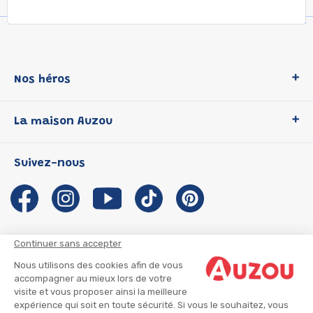
Nos héros
Loup
La maison Auzou
P'tit Loup
Les Héros du CP
Qui sommes-nous ?
Suivez-nous
Les Influenceuses
Notre histoire
Migali
Auzou s'engage
Petite Taupe
Auteurs et illustrateurs Auzou
Azuro
Nous rejoindre
Continuer sans accepter
Ma Boîte à Héros
Nous contacter
Nous utilisons des cookies afin de vous
CGU
Suivre mon colis
accompagner au mieux lors de votre
visite et vous proposer ainsi la meilleure
Infos consommateur
CGV
expérience qui soit en toute sécurité. Si vous le souhaitez, vous