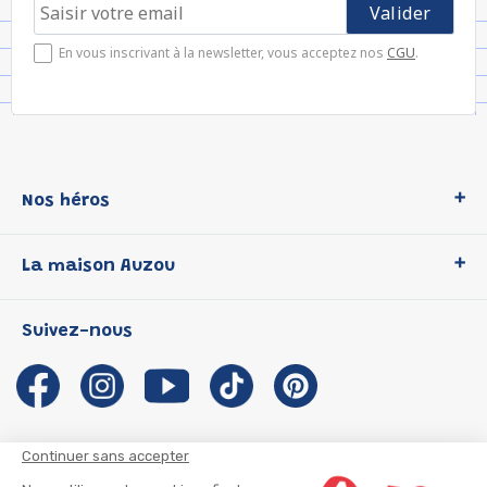
En vous inscrivant à la newsletter, vous acceptez nos
CGU
.
Nos héros
Loup
La maison Auzou
P'tit Loup
Les Héros du CP
Qui sommes-nous ?
Suivez-nous
Les Influenceuses
Notre histoire
Migali
Auzou s'engage
Petite Taupe
Auteurs et illustrateurs Auzou
Azuro
Nous rejoindre
Continuer sans accepter
Ma Boîte à Héros
Nous contacter