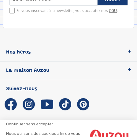
En vous inscrivant à la newsletter, vous acceptez nos
CGU
.
Nos héros
Loup
La maison Auzou
P'tit Loup
Les Héros du CP
Qui sommes-nous ?
Suivez-nous
Les Influenceuses
Notre histoire
Migali
Auzou s'engage
Petite Taupe
Auteurs et illustrateurs Auzou
Azuro
Nous rejoindre
Continuer sans accepter
Ma Boîte à Héros
Nous contacter
Nous utilisons des cookies afin de vous