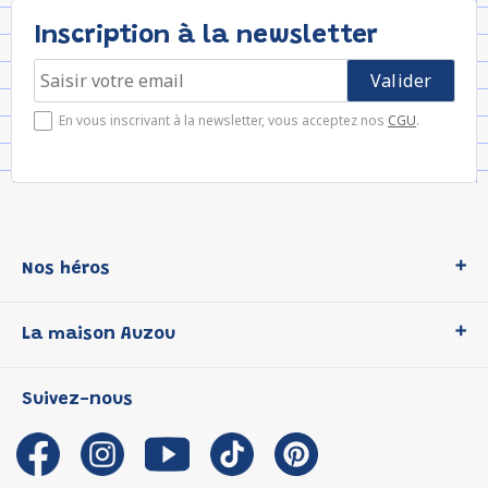
Inscription à la newsletter
En vous inscrivant à la newsletter, vous acceptez nos
CGU
.
Nos héros
Loup
La maison Auzou
P'tit Loup
Les Héros du CP
Qui sommes-nous ?
Suivez-nous
Les Influenceuses
Notre histoire
Migali
Auzou s'engage
Petite Taupe
Auteurs et illustrateurs Auzou