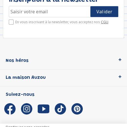
Inscription à la newsletter
En vous inscrivant à la newsletter, vous acceptez nos
CGU
.
Nos héros
Loup
La maison Auzou
P'tit Loup
Les Héros du CP
Qui sommes-nous ?
Suivez-nous
Les Influenceuses
Notre histoire
Migali
Auzou s'engage
Petite Taupe
Auteurs et illustrateurs Auzou
Azuro
Nous rejoindre