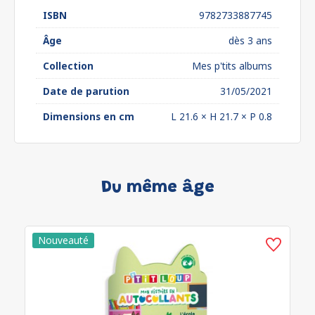
ISBN
9782733887745
Âge
dès 3 ans
Collection
Mes p'tits albums
Date de parution
31/05/2021
Dimensions en cm
L 21.6 × H 21.7 × P 0.8
Du même âge