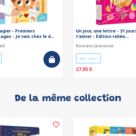
agier - Premiers
Un jour, une lettre - 31 jou
ges - Je vais chez le d...
t'aimer - Édition reliée...
eil
Romans jeunesse
dès 1 ans
27.95 €
De la même collection