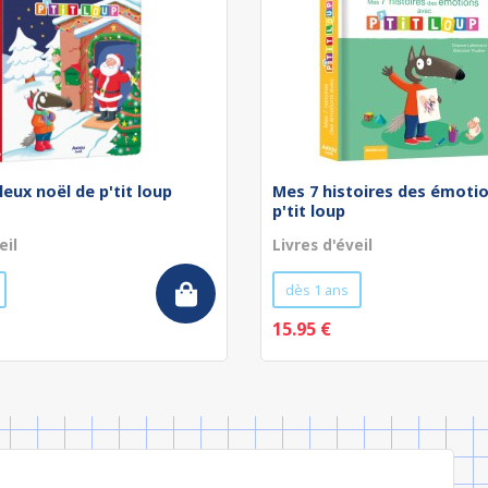
leux noël de p'tit loup
Mes 7 histoires des émoti
p'tit loup
eil
Livres d'éveil
dès 1 ans
15.95 €