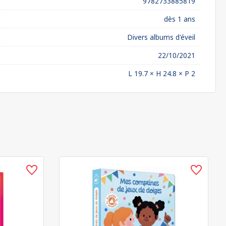
9782733885819
dès 1 ans
Divers albums d'éveil
22/10/2021
L 19.7 × H 24.8 × P 2