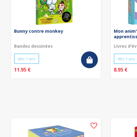
Bunny contre monkey
Mon anim'
apprentissa
Bandes dessinées
Livres d'év
dès 1 ans
dès 1 ans
11.95 €
8.95 €