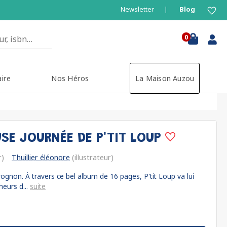
Newsletter
Blog
0
aire
Nos Héros
La Maison Auzou
USE JOURNÉE DE P'TIT LOUP
r)
Thuillier éléonore
(illustrateur)
ognon. À travers ce bel album de 16 pages, P'tit Loup va lui
heurs d...
suite