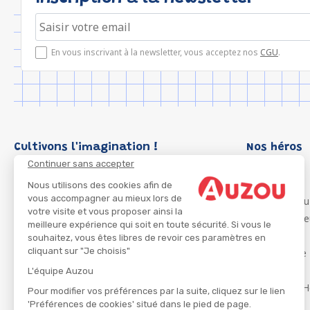
En vous inscrivant à la newsletter, vous acceptez nos
CGU
.
Cultivons l'imagination !
Nos héros
Continuer sans accepter
Loup
P'tit Loup
Nous utilisons des cookies afin de
vous accompagner au mieux lors de
Les Héros du
votre visite et vous proposer ainsi la
Les Influenc
meilleure expérience qui soit en toute sécurité. Si vous le
Migali
souhaitez, vous êtes libres de revoir ces paramètres en
cliquant sur "Je choisis"
Petite Taupe
Azuro
L'équipe Auzou
Ma Boîte à H
Pour modifier vos préférences par la suite, cliquez sur le lien
'Préférences de cookies' situé dans le pied de page.