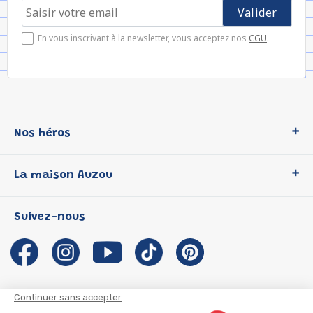
En vous inscrivant à la newsletter, vous acceptez nos
CGU
.
Nos héros
Loup
La maison Auzou
P'tit Loup
Les Héros du CP
Qui sommes-nous ?
Suivez-nous
Les Influenceuses
Notre histoire
Migali
Auzou s'engage
Petite Taupe
Auteurs et illustrateurs Auzou
Azuro
Nous rejoindre
Continuer sans accepter
Ma Boîte à Héros
Nous contacter