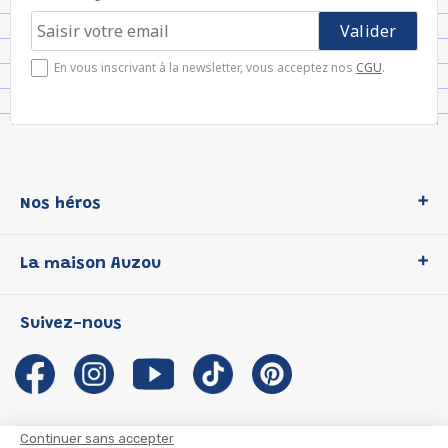
En vous inscrivant à la newsletter, vous acceptez nos
CGU
.
Nos héros
Loup
La maison Auzou
P'tit Loup
Les Héros du CP
Qui sommes-nous ?
Suivez-nous
Les Influenceuses
Notre histoire
Migali
Auzou s'engage
Petite Taupe
Auteurs et illustrateurs Auzou
Azuro
Nous rejoindre
Continuer sans accepter