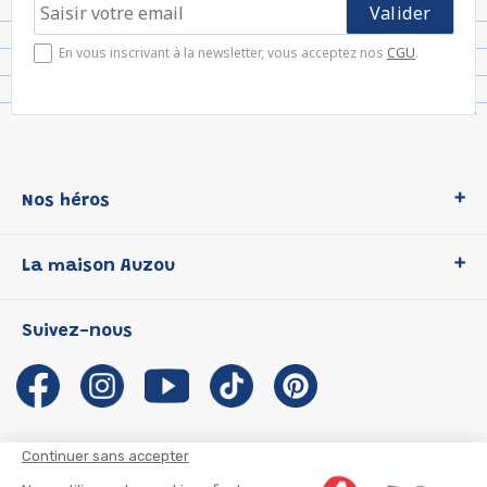
En vous inscrivant à la newsletter, vous acceptez nos
CGU
.
Nos héros
Loup
La maison Auzou
P'tit Loup
Les Héros du CP
Qui sommes-nous ?
Suivez-nous
Les Influenceuses
Notre histoire
Migali
Auzou s'engage
Petite Taupe
Auteurs et illustrateurs Auzou
Azuro
Nous rejoindre
Continuer sans accepter
Ma Boîte à Héros
Nous contacter