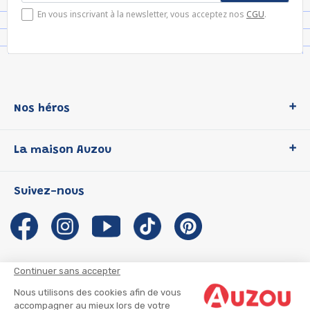
En vous inscrivant à la newsletter, vous acceptez nos
CGU
.
Nos héros
Loup
La maison Auzou
P'tit Loup
Les Héros du CP
Qui sommes-nous ?
Suivez-nous
Les Influenceuses
Notre histoire
Migali
Auzou s'engage
Petite Taupe
Auteurs et illustrateurs Auzou
Azuro
Nous rejoindre
Continuer sans accepter
Ma Boîte à Héros
Nous contacter
Nous utilisons des cookies afin de vous
CGU
Suivre mon colis
accompagner au mieux lors de votre