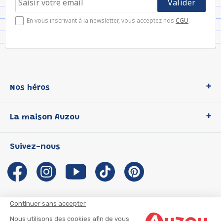
En vous inscrivant à la newsletter, vous acceptez nos
CGU
.
Nos héros
Loup
La maison Auzou
P'tit Loup
Les Héros du CP
Qui sommes-nous ?
Suivez-nous
Les Influenceuses
Notre histoire
Migali
Auzou s'engage
Petite Taupe
Auteurs et illustrateurs Auzou
Azuro
Nous rejoindre
Continuer sans accepter
Ma Boîte à Héros
Nous contacter
Nous utilisons des cookies afin de vous