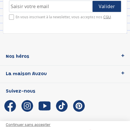
En vous inscrivant à la newsletter, vous acceptez nos
CGU
.
Nos héros
Loup
La maison Auzou
P'tit Loup
Les Héros du CP
Qui sommes-nous ?
Suivez-nous
Les Influenceuses
Notre histoire
Migali
Auzou s'engage
Petite Taupe
Auteurs et illustrateurs Auzou
Azuro
Nous rejoindre
Continuer sans accepter
Ma Boîte à Héros
Nous contacter