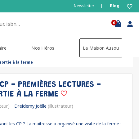
Newsletter
Blog
0
aire
Nos Héros
La Maison Auzou
 sortie à la ferme
CP - PREMIÈRES LECTURES -
RTIE À LA FERME
teur)
Dreidemy Joëlle
(illustrateur)
ont les CP ? La maîtresse a organisé une visite de la ferme :