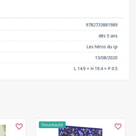
9782733881989
dès 5 ans
Les héros du cp
13/08/2020
L 14.9 × H 19.4 × P 0.5