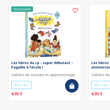
Les héros du cp - super débutant -
Les héros 
Pagaille à l'école !
anniversa
Cahiers de soutien et apprentissage
Cahiers de
dès 5 ans
dès 3 ans
4.95 €
4.95 €