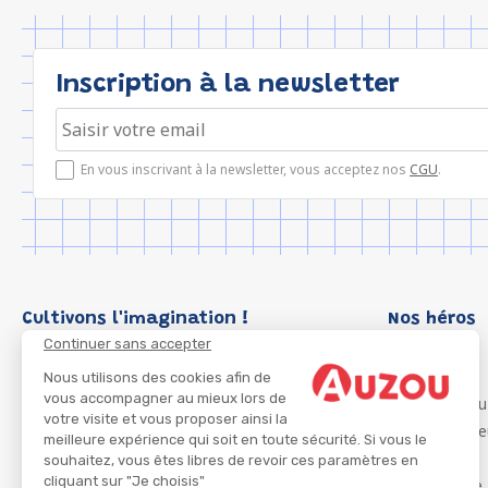
Inscription à la newsletter
En vous inscrivant à la newsletter, vous acceptez nos
CGU
.
Cultivons l'imagination !
Nos héros
Continuer sans accepter
Loup
P'tit Loup
Nous utilisons des cookies afin de
vous accompagner au mieux lors de
Les Héros du
votre visite et vous proposer ainsi la
Les Influenc
meilleure expérience qui soit en toute sécurité. Si vous le
Migali
souhaitez, vous êtes libres de revoir ces paramètres en
cliquant sur "Je choisis"
Petite Taupe