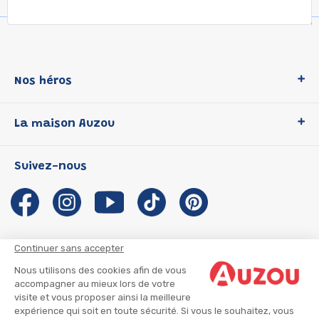
Nos héros
Loup
La maison Auzou
P'tit Loup
Les Héros du CP
Qui sommes-nous ?
Suivez-nous
Les Influenceuses
Notre histoire
Migali
Auzou s'engage
Petite Taupe
Auteurs et illustrateurs Auzou
Azuro
Nous rejoindre
Continuer sans accepter
Ma Boîte à Héros
Nous contacter
Nous utilisons des cookies afin de vous
CGU
Suivre mon colis
accompagner au mieux lors de votre
visite et vous proposer ainsi la meilleure
Infos consommateur
CGV
expérience qui soit en toute sécurité. Si vous le souhaitez, vous