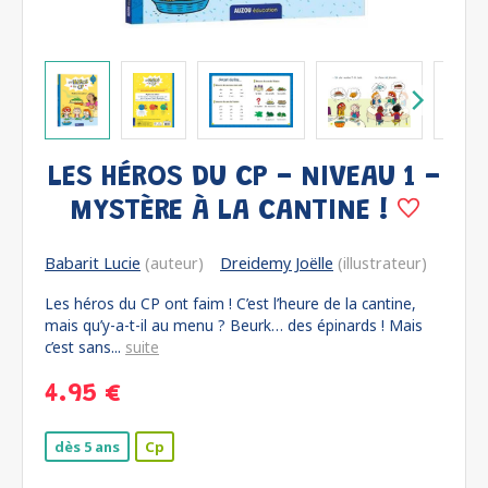
LES HÉROS DU CP - NIVEAU 1 -
MYSTÈRE À LA CANTINE !
Babarit Lucie
(auteur)
Dreidemy Joëlle
(illustrateur)
Les héros du CP ont faim ! C’est l’heure de la cantine,
mais qu’y-a-t-il au menu ? Beurk… des épinards ! Mais
c’est sans...
suite
4.95 €
dès 5 ans
Cp