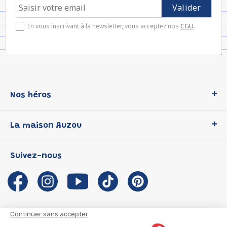
En vous inscrivant à la newsletter, vous acceptez nos
CGU
.
Nos héros
Loup
La maison Auzou
P'tit Loup
Les Héros du CP
Qui sommes-nous ?
Suivez-nous
Les Influenceuses
Notre histoire
Migali
Auzou s'engage
Petite Taupe
Auteurs et illustrateurs Auzou
Azuro
Nous rejoindre
Continuer sans accepter
Ma Boîte à Héros
Nous contacter