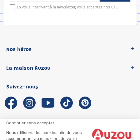
En vous inscrivant à la newsletter, vous acceptez nos
CGU
.
Nos héros
Loup
La maison Auzou
P'tit Loup
Les Héros du CP
Qui sommes-nous ?
Suivez-nous
Les Influenceuses
Notre histoire
Migali
Auzou s'engage
Petite Taupe
Auteurs et illustrateurs Auzou
Azuro
Nous rejoindre
Continuer sans accepter
Ma Boîte à Héros
Nous contacter
Nous utilisons des cookies afin de vous
CGU
Suivre mon colis
accompagner au mieux lors de votre