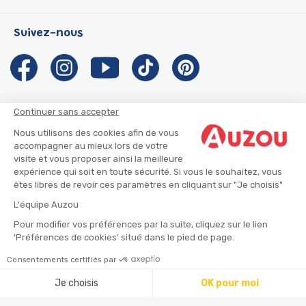
Les Héros du CP
Qui sommes-nous ?
Suivez-nous
Les Influenceuses
Notre histoire
Migali
Auzou s'engage
Petite Taupe
Auteurs et illustrateurs Auzou
Azuro
Nous rejoindre
Continuer sans accepter
Ma Boîte à Héros
Nous contacter
Nous utilisons des cookies afin de vous
CGU
Suivre mon colis
accompagner au mieux lors de votre
visite et vous proposer ainsi la meilleure
Infos consommateur
CGV
expérience qui soit en toute sécurité. Si vous le souhaitez, vous
Mentions légales
êtes libres de revoir ces paramètres en cliquant sur "Je choisis"
Nous rejoindre
L'équipe Auzou
Pour modifier vos préférences par la suite, cliquez sur le lien
'Préférences de cookies' situé dans le pied de page.
© 2026 - AUZOU
|
Plan du site
Consentements certifiés par
Ajouter au panier
Je choisis
OK pour moi
Axeptio consent
Plateforme de Gestion du Consentement : Personnalisez vo